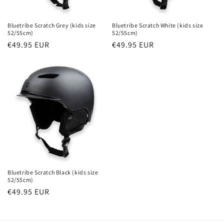
Bluetribe Scratch Grey (kids size
Bluetribe Scratch White (kids size
52/55cm)
52/55cm)
Normale
€49.95 EUR
Normale
€49.95 EUR
prijs
prijs
Bluetribe Scratch Black (kids size
52/55cm)
Normale
€49.95 EUR
prijs