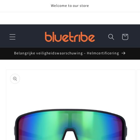
Meteen
Welcome to our store
naar de
content
Winkelwagen
Belangrijke veiligheidswaarschuwing – Helmcertificering
Ga direct naar
productinformatie