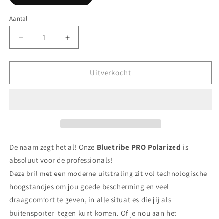
uitverkocht
of
niet
Aantal
beschikbaar
Aantal
Aantal
verlagen
verhogen
voor
voor
Bluetribe
Bluetribe
Uitverkocht
PRO
PRO
Polarized
Polarized
De naam zegt het al! Onze
Bluetribe PRO
Polarized
is
absoluut voor de professionals!
Deze bril met een moderne uitstraling zit vol technologische
hoogstandjes om jou goede bescherming en veel
draagcomfort te geven, in alle situaties die jij als
buitensporter tegen kunt komen. Of je nou aan het